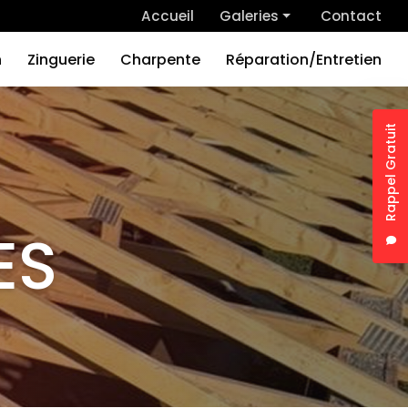
 secondaire
Accueil
Galeries
Contact
Couverture
n
Zinguerie
Charpente
Réparation/Entretien
Rénovation
Zinguerie
Rappel Gratuit
Charpente
Nom
Réparation/Entretien
Tél
ES