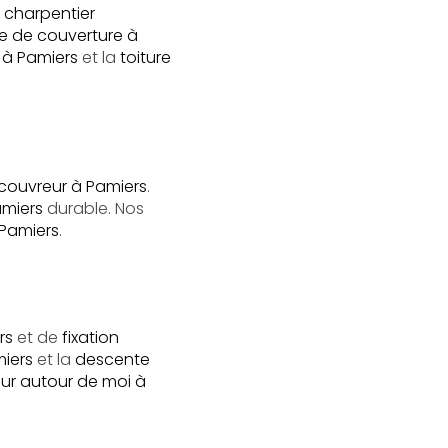
e
charpentier
se de couverture à
 à Pamiers
et la
toiture
 couvreur à Pamiers
.
amiers
durable. Nos
 Pamiers
.
rs
et de
fixation
miers
et la
descente
ur autour de moi à