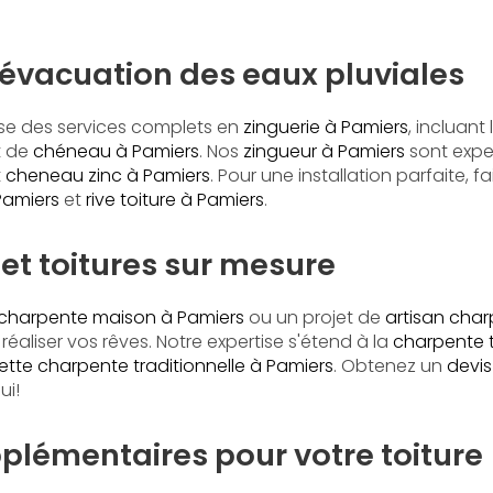
 évacuation des eaux pluviales
ose des services complets en
zinguerie à Pamiers
, incluant 
t de
chéneau à Pamiers
. Nos
zingueur à Pamiers
sont expe
t
cheneau zinc à Pamiers
. Pour une installation parfaite, 
Pamiers
et
rive toiture à Pamiers
.
et toitures sur mesure
charpente maison à Pamiers
ou un projet de
artisan char
aliser vos rêves. Notre expertise s'étend à la
charpente t
ette charpente traditionnelle à Pamiers
. Obtenez un
devis
ui!
plémentaires pour votre toiture