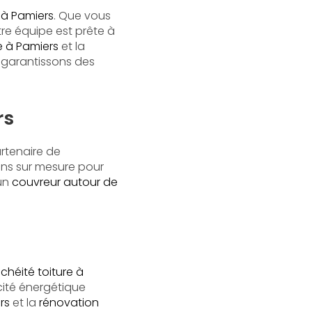
 à Pamiers
. Que vous
tre équipe est prête à
e à Pamiers
et la
 garantissons des
rs
artenaire de
ons sur mesure pour
un
couvreur autour de
chéité toiture à
cité énergétique
rs
et la
rénovation