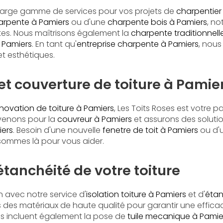
arge gamme de services pour vos projets de
charpentier
arpente à Pamiers
ou d'une
charpente bois à Pamiers
, no
tes. Nous maîtrisons également la
charpente traditionnell
 Pamiers
. En tant qu'
entreprise charpente à Pamiers
, nous
et esthétiques.
t couverture de toiture à Pamie
novation de toiture à Pamiers
, Les Toits Roses est votre p
rvenons pour la
couvreur à Pamiers
et assurons des soluti
iers
. Besoin d'une nouvelle
fenetre de toit à Pamiers
ou d'
sommes là pour vous aider.
 étanchéité de votre toiture
 avec notre service d'
isolation toiture à Pamiers
et d'
étan
ns des matériaux de haute qualité pour garantir une effica
ns incluent également la pose de
tuile mecanique à Pamie