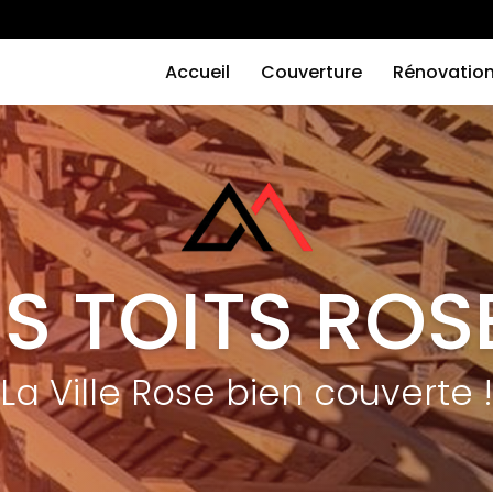
Navigation
principale
Accueil
Couverture
Rénovatio
ES TOITS ROS
La Ville Rose bien couverte !