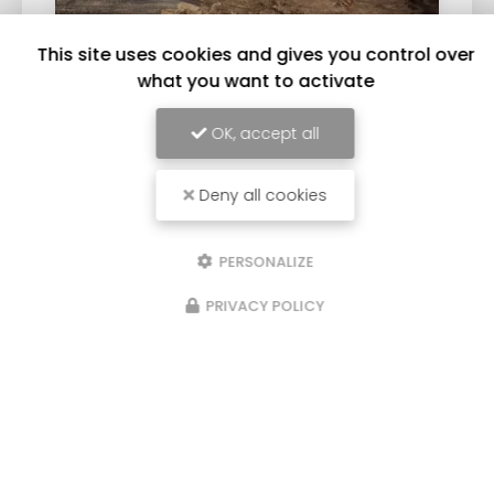
This site uses cookies and gives you control over
what you want to activate
OK, accept all
Deny all cookies
21/03/2026
Entreprise de nettoyage de toiture à
PERSONALIZE
Toulouse 31
PRIVACY POLICY
Les Toits Roses
, votre expert en
couverture
à
Toulouse, est fier de vous offrir ses services
spécialisés en
nettoyage de toiture
. Située au
cœur de…
Toute l'actualité