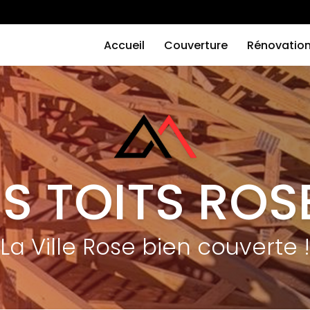
Navigation
principale
Accueil
Couverture
Rénovatio
ES TOITS ROS
La Ville Rose bien couverte !