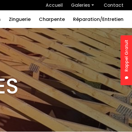
 secondaire
Accueil
Galeries
Contact
Couverture
n
Zinguerie
Charpente
Réparation/Entretien
Rénovation
Zinguerie
Rappel Gratuit
Charpente
Nom
Réparation/Entretien
Tél
ES