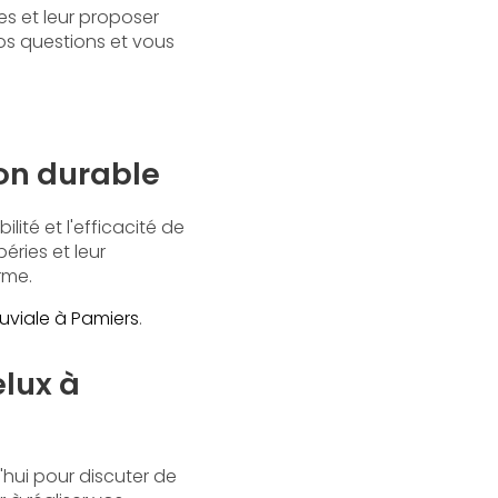
es et leur proposer
os questions et vous
ion durable
ité et l'efficacité de
éries et leur
rme.
uviale à Pamiers
.
elux à
'hui pour discuter de