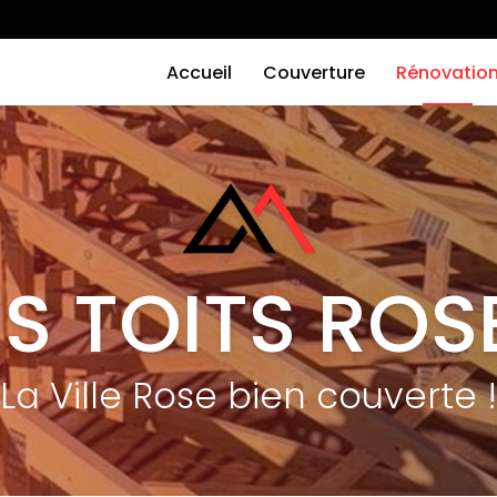
Navigation
principale
Accueil
Couverture
Rénovatio
ES TOITS ROS
La Ville Rose bien couverte !