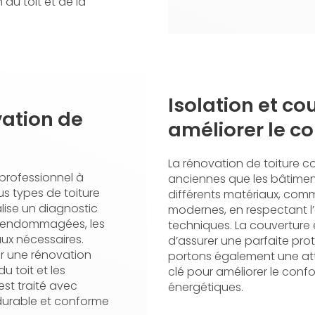
 du toit et de la
Isolation et co
vation de
améliorer le co
La rénovation de toiture c
 professionnel à
anciennes que les bâtiment
us types de toiture
différents matériaux, comme
lise un diagnostic
modernes, en respectant l’
es endommagées, les
techniques. La couverture
aux nécessaires.
d’assurer une parfaite pro
r une rénovation
portons également une atten
u toit et les
clé pour améliorer le confor
est traité avec
énergétiques.
l durable et conforme