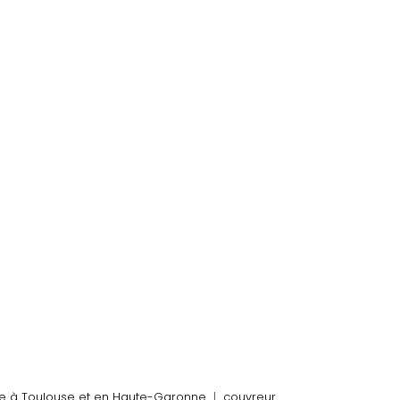
nte à Toulouse et en Haute-Garonne
|
couvreur