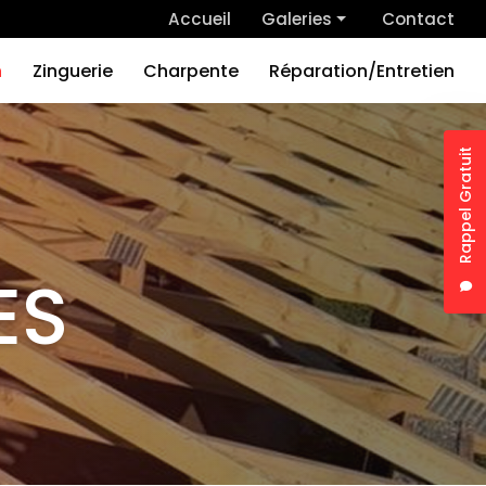
 secondaire
Accueil
Galeries
Contact
Couverture
n
Zinguerie
Charpente
Réparation/Entretien
Rénovation
Zinguerie
Rappel Gratuit
Charpente
Nom
Réparation/Entretien
Tél
ES