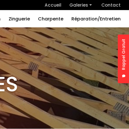
 secondaire
Accueil
Galeries
Contact
Couverture
n
Zinguerie
Charpente
Réparation/Entretien
Rénovation
Zinguerie
Rappel Gratuit
Charpente
Nom
Réparation/Entretien
Tél
ES