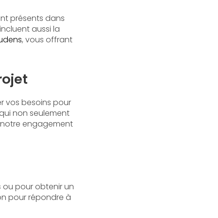
nt présents dans
incluent aussi la
audens
, vous offrant
ojet
er vos besoins pour
e qui non seulement
et notre engagement
s
ou pour obtenir un
ion pour répondre à