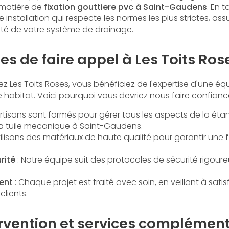
 matière de
fixation gouttiere pvc à Saint-Gaudens
. En 
installation qui respecte les normes les plus strictes, assu
cité de votre système de drainage.
s de faire appel à Les Toits Ros
z Les Toits Roses, vous bénéficiez de l'expertise d'une é
e habitat. Voici pourquoi vous devriez nous faire confiance
rtisans sont formés pour gérer tous les aspects de la
étan
la
tuile mecanique à Saint-Gaudens
.
tilisons des matériaux de haute qualité pour garantir une
rité
: Notre équipe suit des protocoles de sécurité rigour
ent
: Chaque projet est traité avec soin, en veillant à satis
clients.
ervention et services complémen