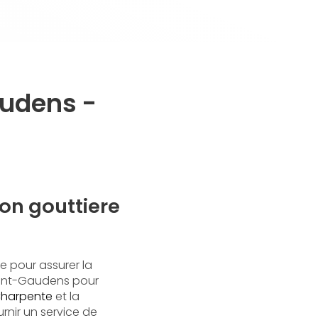
audens -
ion gouttiere
e pour assurer la
Saint-Gaudens pour
harpente
et la
rnir un service de