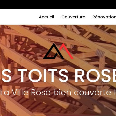
Navigation
principale
Accueil
Couverture
Rénovatio
ES TOITS ROS
La Ville Rose bien couverte !