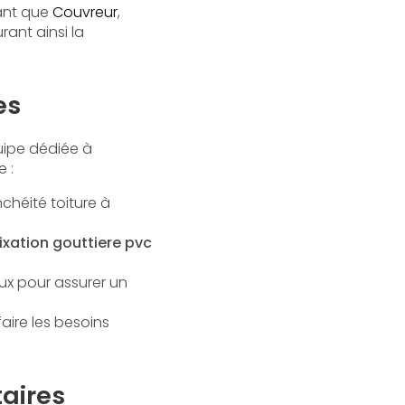
tant que
Couvreur
,
rant ainsi la
es
quipe dédiée à
 :
chéité toiture à
fixation gouttiere pvc
eux pour assurer un
faire les besoins
taires