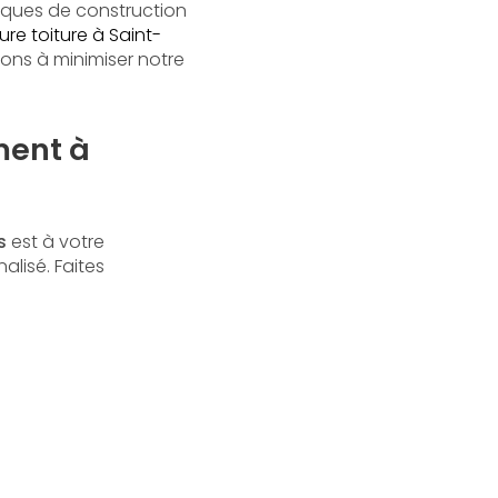
iques de construction
re toiture à Saint-
ons à minimiser notre
ment à
s
est à votre
alisé. Faites