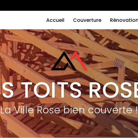
Navigation
principale
Accueil
Couverture
Rénovatio
ES TOITS ROS
La Ville Rose bien couverte !