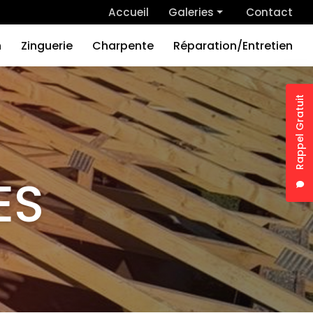
 secondaire
Accueil
Galeries
Contact
Couverture
n
Zinguerie
Charpente
Réparation/Entretien
Rénovation
Zinguerie
Rappel Gratuit
Charpente
Nom
Réparation/Entretien
Tél
ES