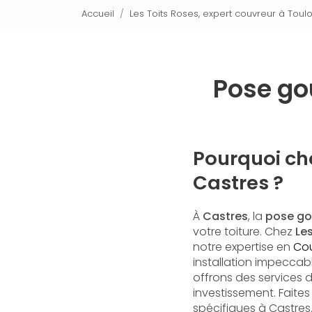
Accueil
Les Toits Roses, expert couvreur à Toul
Pose gou
Pourquoi cho
Castres ?
À
Castres
, la
pose go
votre toiture. Chez
Le
notre expertise en
Cou
installation impeccabl
offrons des services 
investissement. Faite
spécifiques à Castres