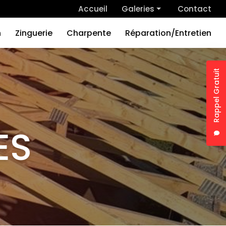
 secondaire
Accueil
Galeries
Contact
Couverture
n
Zinguerie
Charpente
Réparation/Entretien
Rénovation
Zinguerie
Rappel Gratuit
Charpente
Nom
Réparation/Entretien
Tél
ES