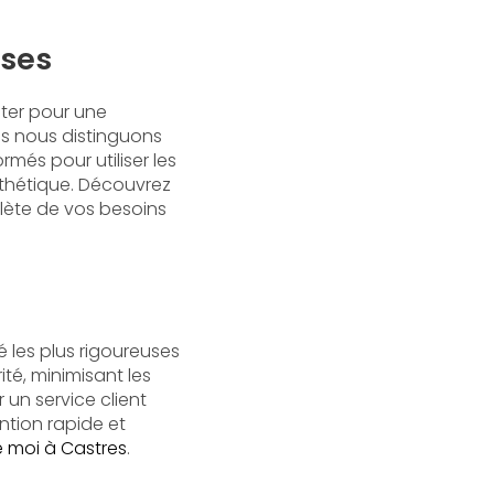
oses
pter pour une
us nous distinguons
ormés pour utiliser les
esthétique. Découvrez
ète de vos besoins
 les plus rigoureuses
ité, minimisant les
un service client
ntion rapide et
 moi à Castres
.