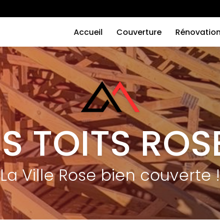
Navigation
principale
Accueil
Couverture
Rénovatio
ES TOITS ROS
La Ville Rose bien couverte !